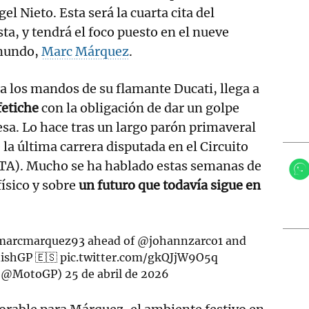
el Nieto. Esta será la cuarta cita del
ta, y tendrá el foco puesto en el nueve
mundo,
Marc Márquez
.
 a los mandos de su flamante Ducati, llega a
fetiche
con la obligación de dar un golpe
sa. Lo hace tras un largo parón primaveral
la última carrera disputada en el Circuito
TA). Mucho se ha hablado estas semanas de
ísico y sobre
un futuro que todavía sigue en
arcmarquez93
ahead of
@johannzarco1
and
ishGP
🇪🇸
pic.twitter.com/gkQJjW9O5q
(@MotoGP)
25 de abril de 2026