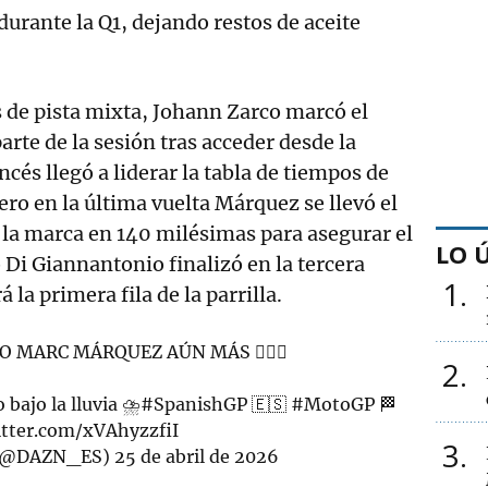
rante la Q1, dejando restos de aceite
 de pista mixta, Johann Zarco marcó el
rte de la sesión tras acceder desde la
ancés llegó a liderar la tabla de tiempos de
ero en la última vuelta Márquez se llevó el
ó la marca en 140 milésimas para asegurar el
LO 
 Di Giannantonio finalizó en la tercera
1
 la primera fila de la parrilla.
O MARC MÁRQUEZ AÚN MÁS 😮‍💨🔥
2
bajo la lluvia ⛈️
#SpanishGP
🇪🇸
#MotoGP
🏁
itter.com/xVAhyzzfiI
3
 (@DAZN_ES)
25 de abril de 2026