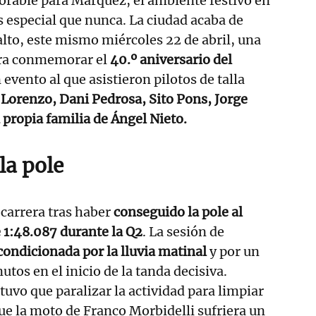
orable para Márquez, el ambiente festivo en
s especial que nunca. La ciudad acaba de
alto, este mismo miércoles 22 de abril, una
ara conmemorar el
40.º aniversario del
n evento al que asistieron pilotos de talla
 Lorenzo, Dani Pedrosa, Sito Pons, Jorge
 propia familia de Ángel Nieto.
la pole
 carrera tras haber
conseguido la pole al
 1:48.087 durante la Q2
. La sesión de
condicionada por la lluvia matinal
y por un
utos en el inicio de la tanda decisiva.
tuvo que paralizar la actividad para limpiar
que la moto de Franco Morbidelli sufriera un