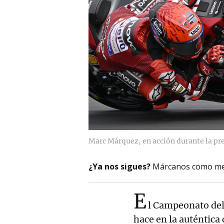
Marc Márquez, en acción durante la pr
¿Ya nos sigues?
Márcanos como me
E
l Campeonato de
hace en la auténtica