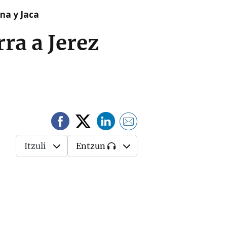
na y Jaca
ra a Jerez
Itzuli
Entzun