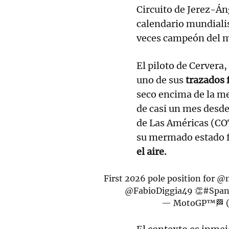
Circuito de Jerez-Áng
calendario mundialis
veces campeón del 
El piloto de Cervera,
uno de sus
trazados 
seco encima de la me
de casi un mes desde 
de Las Américas (CO
su mermado estado f
el aire.
First 2026 pole position for
@m
@FabioDiggia49
👏
#Span
— MotoGP™🏁 