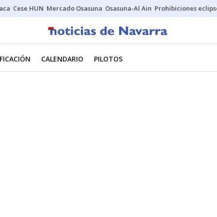
Jaca
Cese HUN
Mercado Osasuna
Osasuna-Al Ain
Prohibiciones eclips
IFICACIÓN
CALENDARIO
PILOTOS