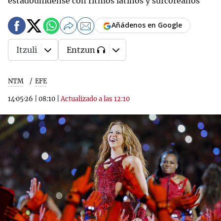
estadounidense con ritmos latinos y surcoreanos
Añádenos en Google
Itzuli
Entzun
NTM
EFE
14·05·26
|
08:10
|
Actualizado a las 12:10