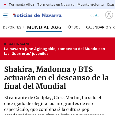
Tormenta Alloz
Tormentas en Navarra
Muerte violenta
Osas
Kiosko
MUNDIAL 2026
DEPORTES
FÚTBOL
CALENDARIO Y 
BALONMANO
La navarra June Aginagalde, campeona del Mundo con
las 'Guerreras' juveniles
Shakira, Madonna y BTS
actuarán en el descanso de la
final del Mundial
El cantante de Coldplay, Chris Martin, ha sido el
encargado de elegir a los integrantes de este
espectáculo, que combinará la cultura pop