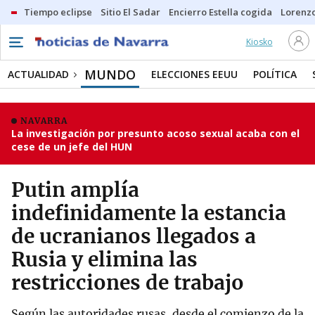
Tiempo eclipse
Sitio El Sadar
Encierro Estella cogida
Lorenzo
Kiosko
MUNDO
ACTUALIDAD
ELECCIONES EEUU
POLÍTICA
NAVARRA
La investigación por presunto acoso sexual acaba con el
cese de un jefe del HUN
Putin amplía
indefinidamente la estancia
de ucranianos llegados a
Rusia y elimina las
restricciones de trabajo
Según las autoridades rusas, desde el comienzo de la