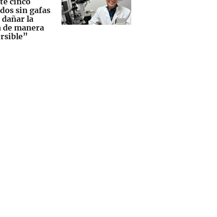
te cinco
dos sin gafas
 dañar la
a de manera
ersible”