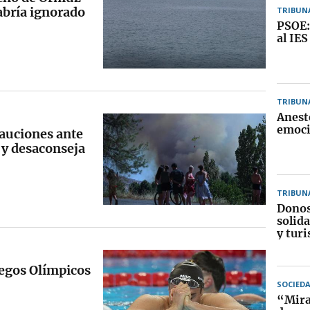
abría ignorado
TRIBUN
PSOE:
al IES
TRIBUN
Anest
emoci
cauciones ante
 y desaconseja
TRIBUN
Donos
solida
y turi
uegos Olímpicos
SOCIED
“Mirar