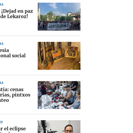
AS
 ¡Dejad en paz
 de Lekaroz!
AS
esia
onal social
AS
tia: cenas
rias, pintxos
steo
AD
 el eclipse