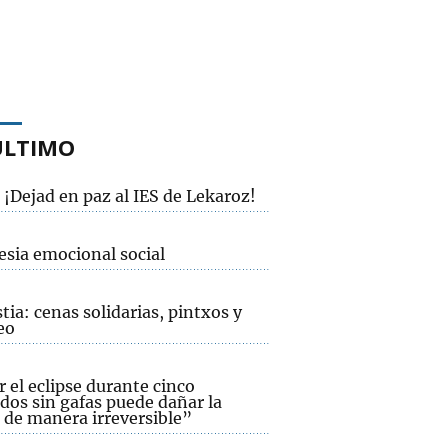
ÚLTIMO
¡Dejad en paz al IES de Lekaroz!
esia emocional social
ia: cenas solidarias, pintxos y
eo
 el eclipse durante cinco
dos sin gafas puede dañar la
 de manera irreversible”