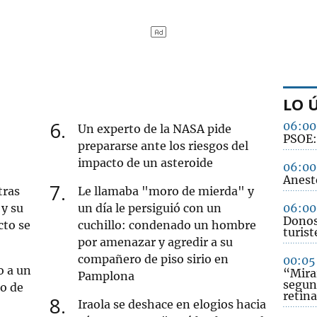
LO 
6
06:00
Un experto de la NASA pide
PSOE: 
prepararse ante los riesgos del
impacto de un asteroide
06:00
Anest
7
tras
Le llamaba "moro de mierda" y
y su
un día le persiguió con un
06:00
Donost
cto se
cuchillo: condenado un hombre
turist
por amenazar y agredir a su
compañero de piso sirio en
00:05
o a un
“Mirar
Pamplona
segun
ro de
retina
8
Iraola se deshace en elogios hacia