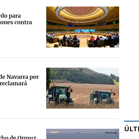
rdo para
iones contra
e Navarra por
y reclamará
ÚLT
recho de Ormuz