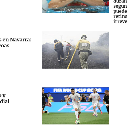
duran
segun
puede
retin
irrev
 en Navarra:
coas
o y
dial