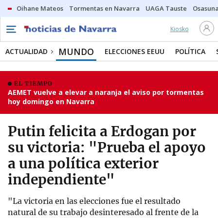
Oihane Mateos
Tormentas en Navarra
UAGA Tauste
Osasuna
Kiosko
MUNDO
ACTUALIDAD
ELECCIONES EEUU
POLÍTICA
EL TIEMPO
AEMET vuelve a elevar a naranja el aviso por tormentas
hoy domingo en Navarra
Putin felicita a Erdogan por
su victoria: "Prueba el apoyo
a una política exterior
independiente"
"La victoria en las elecciones fue el resultado
natural de su trabajo desinteresado al frente de la