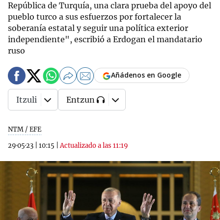
República de Turquía, una clara prueba del apoyo del
pueblo turco a sus esfuerzos por fortalecer la
soberanía estatal y seguir una política exterior
independiente", escribió a Erdogan el mandatario
ruso
Añádenos en Google
Itzuli
Entzun
NTM / EFE
29·05·23
|
10:15
|
Actualizado a las 11:19