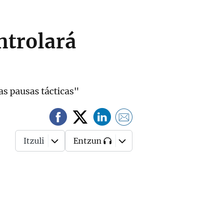
ntrolará
ñas pausas tácticas"
Itzuli
Entzun