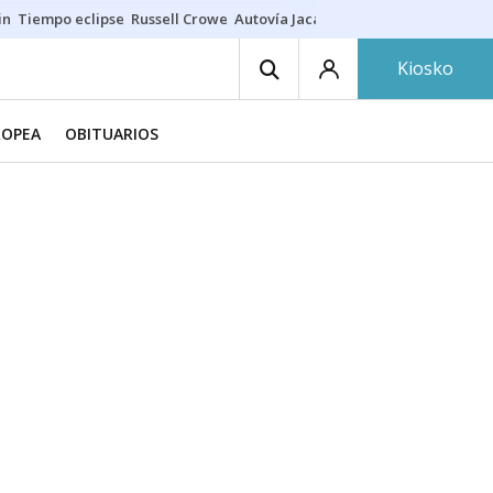
in
Tiempo eclipse
Russell Crowe
Autovía Jaca
Ronald Araújo
Prohibic
Kiosko
ROPEA
OBITUARIOS