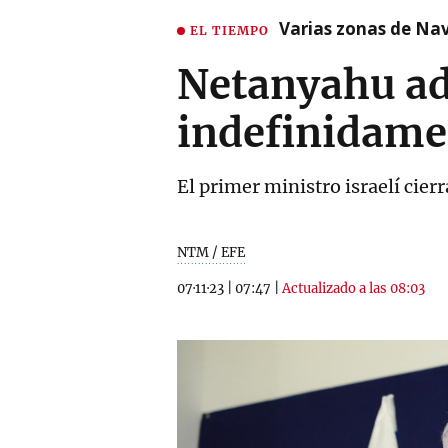
Varias zonas de Nav
EL TIEMPO
Netanyahu adv
indefinidamen
El primer ministro israelí cier
NTM / EFE
07·11·23
|
07:47
|
Actualizado a las 08:03