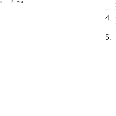
ael
Guerra
4
5