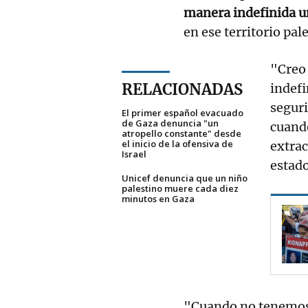
manera indefinida
u
en ese territorio pal
"Creo 
RELACIONADAS
indefi
segur
El primer español evacuado
de Gaza denuncia "un
cuand
atropello constante" desde
el inicio de la ofensiva de
extrac
Israel
estad
Unicef denuncia que un niño
palestino muere cada diez
minutos en Gaza
"Cuando no tenemos 