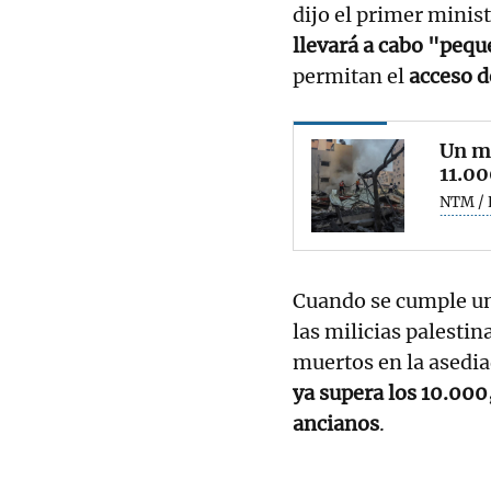
dijo el primer minis
llevará a cabo "pequ
permitan el
acceso d
Un me
11.00
NTM / 
Cuando se cumple un 
las milicias palesti
muertos en la asedia
ya supera los 10.000
ancianos
.