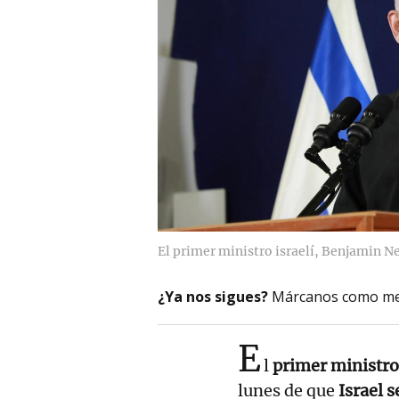
El primer ministro israelí, Benjamin N
¿Ya nos sigues?
Márcanos como me
E
l
primer ministro 
lunes de que
Israel s