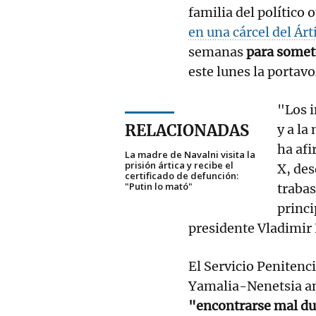
familia del político 
en una cárcel del Árt
semanas
para somet
este lunes la portav
"Los i
RELACIONADAS
y a la
ha afi
La madre de Navalni visita la
prisión ártica y recibe el
X, des
certificado de defunción:
"Putin lo mató"
trabas
princi
presidente Vladimir 
El Servicio Penitenc
Yamalia-Nenetsia anu
"encontrarse mal du