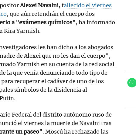
opositor
Alexei Navalni,
f
allecido el viernes
ico
, que aún retendrán el cuerpo dos
erlo a "exámenes químicos"
, ha informado
oz Kira Yarmish.
nvestigadores les han dicho a los abogados
 madre de Alexei que no les dan el cuerpo",
rmado Yarmish en su cuenta de la red social
de la que venía denunciando todo tipo de
 para recuperar el cadáver de uno de los
pales símbolos de la disidencia al
Putin.
iario Federal del distrito autónomo ruso de
nció el viernes la muerte de Navalni tras
rante un paseo"
. Moscú ha rechazado las