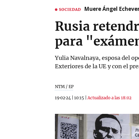
Muere Ángel Echeverr
SOCIEDAD
Rusia retendr
para "exáme
Yulia Navalnaya, esposa del opo
Exteriores de la UE y con el pr
NTM / EP
19·02·24
|
10:15
|
Actualizado a las 18:02