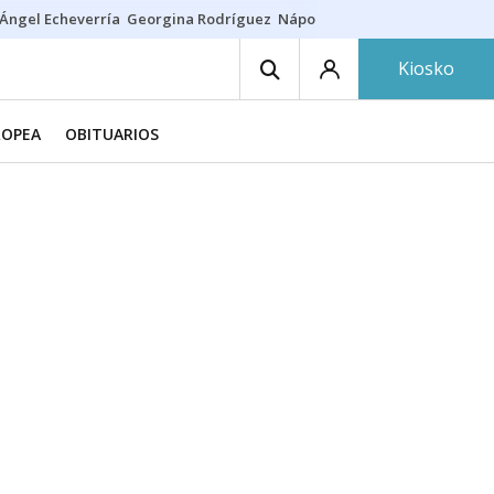
Ángel Echeverría
Georgina Rodríguez
Nápoles - Osasuna
Insultos rac
Kiosko
ROPEA
OBITUARIOS