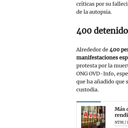
críticas por su falle
de la autopsia.
400 detenido
Alrededor de
400 per
manifestaciones es
protesta por la muert
ONG OVD-Info, espec
que ha añadido que s
custodia.
Más d
rendi
NTM / 