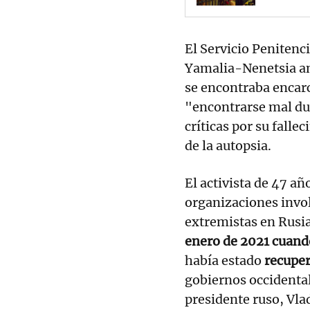
El Servicio Penitenc
Yamalia-Nenetsia anu
se encontraba encarc
"encontrarse mal du
críticas por su falle
de la autopsia.
El activista de 47 añ
organizaciones invol
extremistas en Rusia
enero de 2021 cuand
había estado
recupe
gobiernos occidental
presidente ruso, Vla