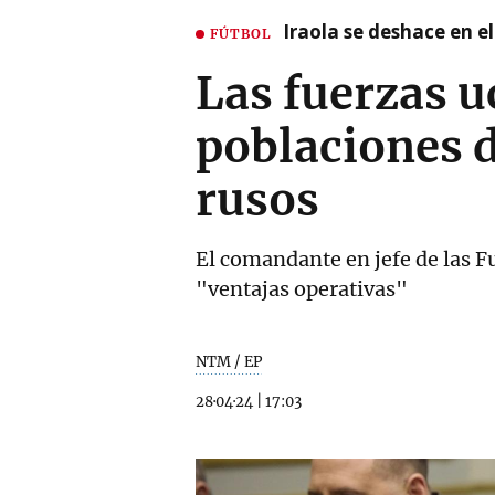
Iraola se deshace en e
FÚTBOL
Las fuerzas u
poblaciones d
rusos
El comandante en jefe de las F
"ventajas operativas"
NTM / EP
28·04·24
|
17:03