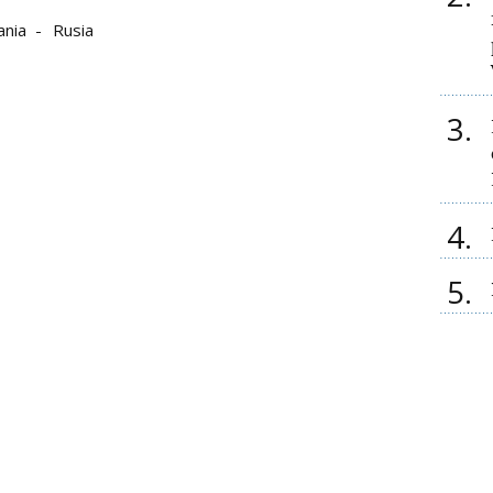
ania
Rusia
3
4
5