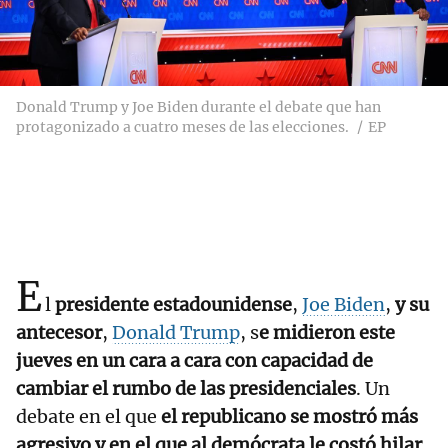
Donald Trump y Joe Biden durante el debate que han
protagonizado a cuatro meses de las elecciones.
EP
E
l
presidente estadounidense
,
Joe Biden
,
y su
antecesor
,
Donald Trump
, s
e midieron este
jueves en un cara a cara con capacidad de
cambiar el rumbo de las presidenciales
. Un
debate en el que
el republicano se mostró más
agresivo y en el que al demócrata le costó hilar