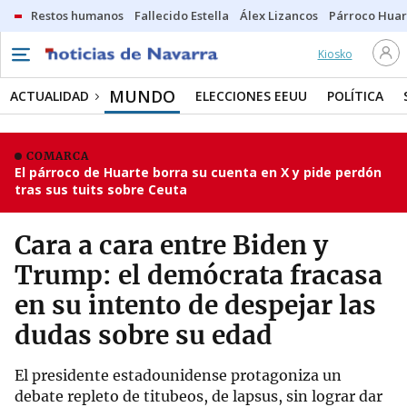
Restos humanos
Fallecido Estella
Álex Lizancos
Párroco Huar
Kiosko
MUNDO
ACTUALIDAD
ELECCIONES EEUU
POLÍTICA
COMARCA
El párroco de Huarte borra su cuenta en X y pide perdón
tras sus tuits sobre Ceuta
Cara a cara entre Biden y
Trump: el demócrata fracasa
en su intento de despejar las
dudas sobre su edad
El presidente estadounidense protagoniza un
debate repleto de titubeos, de lapsus, sin lograr dar