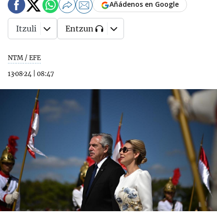
Añádenos en Google
Itzuli
Entzun
NTM / EFE
13·08·24
|
08:47