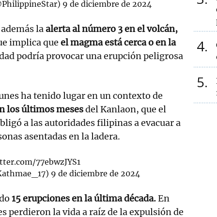
@PhilippineStar)
9 de diciembre de 2024
o además la
alerta al número 3 en el volcán,
ue implica que
el magma está cerca o en la
4
idad podría provocar una erupción peligrosa
5
lunes ha tenido lugar en un contexto de
en los últimos meses
del Kanlaon, que el
ligó a las autoridades filipinas a evacuar a
sonas asentadas en la ladera.
itter.com/77ebwzJYS1
@Kathmae_17)
9 de diciembre de 2024
ado
15 erupciones en la última década.
En
s perdieron la vida a raíz de la expulsión de