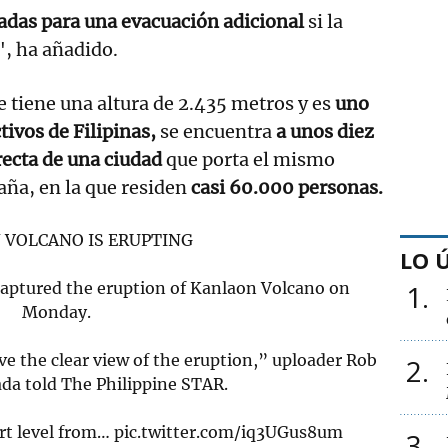
adas para una evacuación adicional
si la
a", ha añadido.
e tiene una altura de 2.435 metros y es
uno
tivos de Filipinas,
se encuentra
a unos diez
recta de una ciudad
que porta el mismo
ña, en la que residen
casi 60.000 personas.
 VOLCANO IS ERUPTING
LO 
captured the eruption of Kanlaon Volcano on
1
Monday.
ave the clear view of the eruption,” uploader Rob
2
da told The Philippine STAR.
ert level from…
pic.twitter.com/iq3UGus8um
3