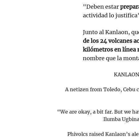
"Deben estar
prepar
actividad lo justific
Junto al Kanlaon, qu
de los 24 volcanes ac
kilómetros en línea 
nombre que la monta
KANLAON
A netizen from Toledo, Cebu 
“We are okay, a bit far. But we h
Ilumba Ugbina
Phivolcs raised Kanlaon’s al