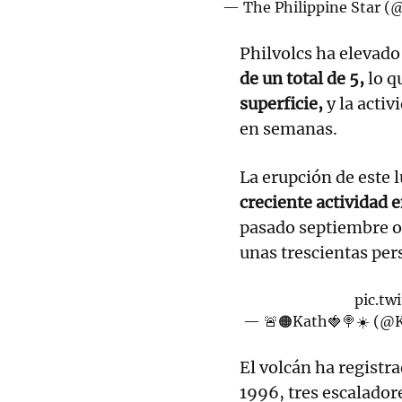
— The Philippine Star (
Philvolcs ha elevad
de un total de 5,
lo q
superficie,
y la activ
en semanas.
La erupción de este 
creciente actividad 
pasado septiembre ob
unas trescientas per
pic.tw
— 🚨🟠Kath🍓🍭☀️ (
El volcán ha registr
1996, tres escaladore