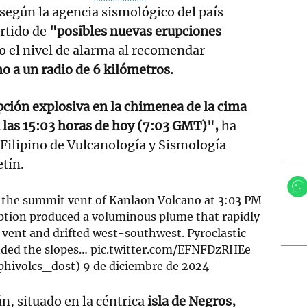
según la agencia sismológico del país
ertido de
"posibles nuevas erupciones
o el nivel de alarma al recomendar
o a un radio de 6 kilómetros.
ción explosiva en la chimenea de la cima
 las 15:03 horas de hoy (7:03 GMT)",
ha
o Filipino de Vulcanología y Sismología
etín.
t the summit vent of Kanlaon Volcano at 3:03 PM
ption produced a voluminous plume that rapidly
 vent and drifted west-southwest. Pyroclastic
nded the slopes…
pic.twitter.com/EFNFDzRHEe
hivolcs_dost)
9 de diciembre de 2024
n, situado en la céntrica
isla de Negros,