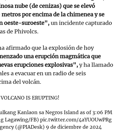
nosa nube (de cenizas) que se elevó
 metros por encima de la chimenea y se
ón oeste-suroeste",
un incidente capturado
as de Phivolcs.
 ha afirmado que la explosión de hoy
omenzado una erupción magmática que
uevas erupciones explosivas",
y ha llamado
ales a evacuar en un radio de seis
cima del volcán.
VOLCANO IS ERUPTING!
lkang Kanlaon sa Negros Island as of 3:06 PM
ing Lagawing/FB)
pic.twitter.com/4aYUOUwPRg
Agency (@PIADesk)
9 de diciembre de 2024