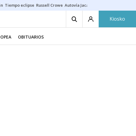
in
Tiempo eclipse
Russell Crowe
Autovía Jaca
Ronald Araújo
Prohibic
Kiosko
ROPEA
OBITUARIOS