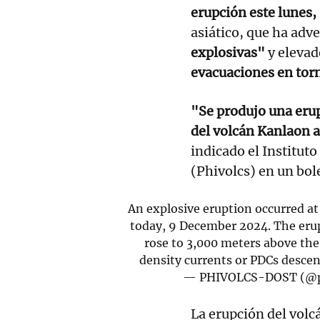
erupción este lunes,
asiático, que ha adv
explosivas"
y elevad
evacuaciones en torn
"Se produjo una erup
del volcán Kanlaon a
indicado el Institut
(Phivolcs) en un bol
An explosive eruption occurred a
today, 9 December 2024. The eru
rose to 3,000 meters above the
density currents or PDCs desce
— PHIVOLCS-DOST (@p
La erupción del volcá