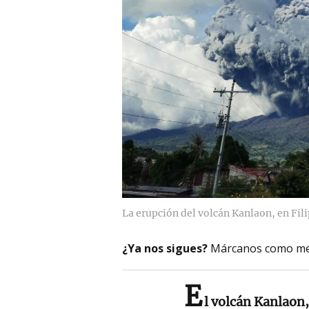
La erupción del volcán Kanlaon, en Fili
¿Ya nos sigues?
Márcanos como me
E
l volcán Kanlaon,