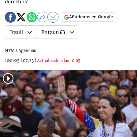
derechos"
Añádenos en Google
Itzuli
Entzun
NTM / Agencias
10·01·25
|
07:23
|
Actualizado a las 10:05