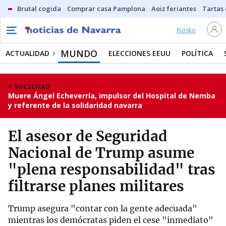
Brutal cogida
Comprar casa Pamplona
Aoiz feriantes
Tartas
Kiosko
MUNDO
ACTUALIDAD
ELECCIONES EEUU
POLÍTICA
SOCIEDAD
Muere Ángel Echeverría, impulsor del Hospital de Nemba
y referente de la solidaridad navarra
El asesor de Seguridad
Nacional de Trump asume
"plena responsabilidad" tras
filtrarse planes militares
Trump asegura "contar con la gente adecuada"
mientras los demócratas piden el cese "inmediato"