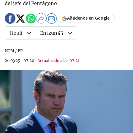
del jefe del Pentágono
Añádenos en Google
Itzuli
Entzun
NTM / EP
26·03·25
|
07:20
|
Actualizado a las 07:21