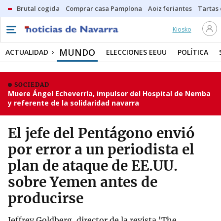
Brutal cogida
Comprar casa Pamplona
Aoiz feriantes
Tartas
Kiosko
MUNDO
ACTUALIDAD
ELECCIONES EEUU
POLÍTICA
SOCIEDAD
Muere Ángel Echeverría, impulsor del Hospital de Nemba
y referente de la solidaridad navarra
El jefe del Pentágono envió
por error a un periodista el
plan de ataque de EE.UU.
sobre Yemen antes de
producirse
Jeffrey Goldberg, director de la revista 'The