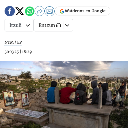
Añádenos en Google
Itzuli
Entzun
NTM / EP
30·03·25
|
18:29