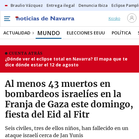
Braulio Vázquez
Entrega ilegal
Denuncia Ibiza
Eclipse Pamp
Kiosko
MUNDO
ACTUALIDAD
ELECCIONES EEUU
POLÍTICA
CUENTA ATRÁS
¿Dónde ver el eclipse total en Navarra? El mapa que te
dice dónde estar el 12 de agosto
Al menos 43 muertos en
bombardeos israelíes en la
Franja de Gaza este domingo,
fiesta del Eid al Fitr
Seis civiles, tres de ellos niños, han fallecido en un
ataque israelí cerca de Jan Yunis