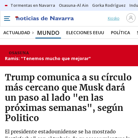
Tormentas en Navarra
Osasuna-Al Ain
Gorka Rodríguez
Indu
Kiosko
MUNDO
ACTUALIDAD
ELECCIONES EEUU
POLÍTICA
OSASUNA
Ramis: "Tenemos mucho que mejorar"
Trump comunica a su círculo
más cercano que Musk dará
un paso al lado "en las
próximas semanas", según
Politico
El presidente estadounidense se ha mostrado