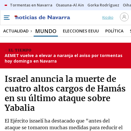
Tormentas en Navarra
Osasuna-Al Ain
Gorka Rodríguez
Oih
Kiosko
MUNDO
ACTUALIDAD
ELECCIONES EEUU
POLÍTICA
EL TIEMPO
AEMET vuelve a elevar a naranja el aviso por tormentas
hoy domingo en Navarra
Israel anuncia la muerte de
cuatro altos cargos de Hamás
en su último ataque sobre
Yabalia
El Ejército israelí ha destacado que "antes del
ataque se tomaron muchas medidas para reducir el