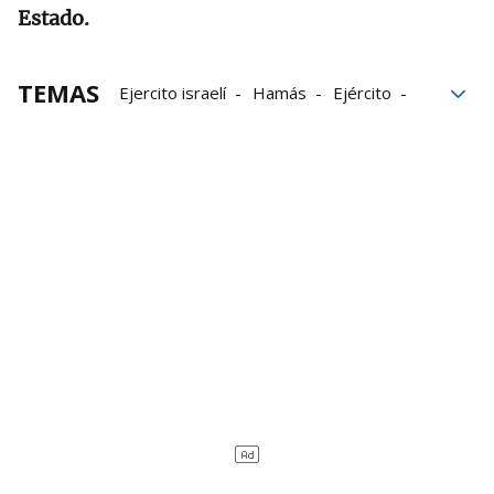
Estado.
TEMAS
Ejercito israelí
Hamás
Ejército
Autoridades
Civiles
Misiles
Gaza
Franja de Gaza