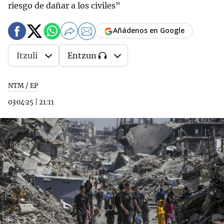
riesgo de dañar a los civiles"
Añádenos en Google
Itzuli
Entzun
NTM / EP
03·04·25
|
21:11