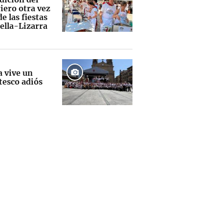
iero otra vez
e las fiestas
ella-Lizarra
a vive un
tesco adiós