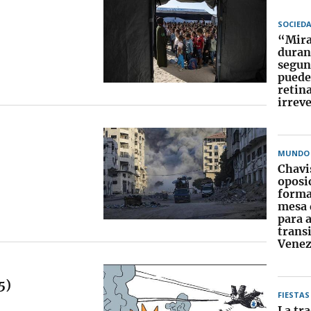
SOCIED
“Mirar
duran
segun
puede
retin
irrev
MUNDO
Chavi
oposi
forma
mesa 
para 
trans
Venez
5)
FIESTAS
La tra