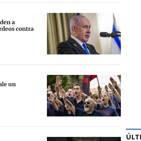
iden a
rdeos contra
ale un
ÚLT