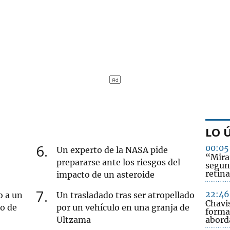
LO 
6
00:05
Un experto de la NASA pide
“Mirar
prepararse ante los riesgos del
segun
retina
impacto de un asteroide
7
22:46
o a un
Un trasladado tras ser atropellado
Chavi
ro de
por un vehículo en una granja de
forma
Ultzama
abord