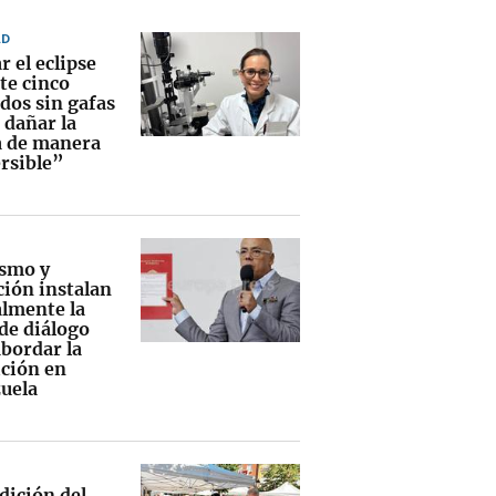
AD
 el eclipse
te cinco
dos sin gafas
 dañar la
a de manera
ersible”
smo y
ción instalan
lmente la
de diálogo
abordar la
ición en
uela
dición del