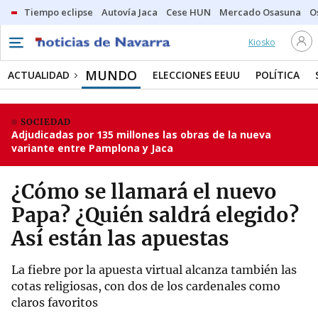
Tiempo eclipse
Autovía Jaca
Cese HUN
Mercado Osasuna
O
Kiosko
MUNDO
ACTUALIDAD
ELECCIONES EEUU
POLÍTICA
SOCIEDAD
Adjudicadas por 135 millones las obras de la nueva
variante entre Pamplona y Jaca
¿Cómo se llamará el nuevo
Papa? ¿Quién saldrá elegido?
Así están las apuestas
La fiebre por la apuesta virtual alcanza también las
cotas religiosas, con dos de los cardenales como
claros favoritos