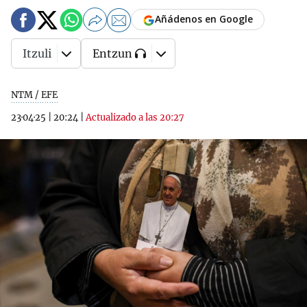
Añádenos en Google
Itzuli
Entzun
NTM / EFE
23·04·25
|
20:24
|
Actualizado a las 20:27