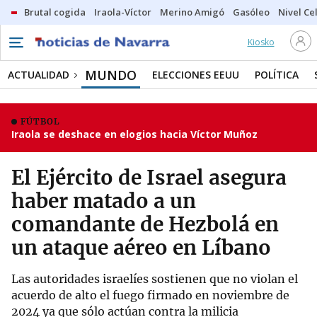
Brutal cogida
Iraola-Víctor
Merino Amigó
Gasóleo
Nivel Ce
Kiosko
MUNDO
ACTUALIDAD
ELECCIONES EEUU
POLÍTICA
FÚTBOL
Iraola se deshace en elogios hacia Víctor Muñoz
El Ejército de Israel asegura
haber matado a un
comandante de Hezbolá en
un ataque aéreo en Líbano
Las autoridades israelíes sostienen que no violan el
acuerdo de alto el fuego firmado en noviembre de
2024 ya que sólo actúan contra la milicia