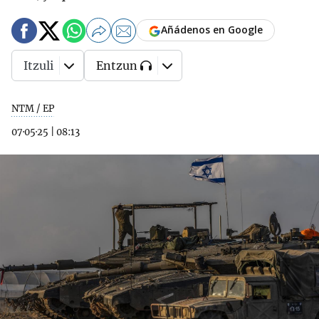
Añádenos en Google
Itzuli
Entzun
NTM / EP
07·05·25
|
08:13