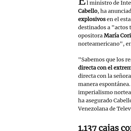
E
l ministro de Inte
Cabello
, ha anuncia
explosivos
en el est
destinados a "actos t
opositora
María Cor
norteamericano", en
"Sabemos que los re
directa con el extre
directa con la señor
manera espontánea. T
imperialismo nortea
ha asegurado Cabello
Venezolana de Telev
1.137 cajas c