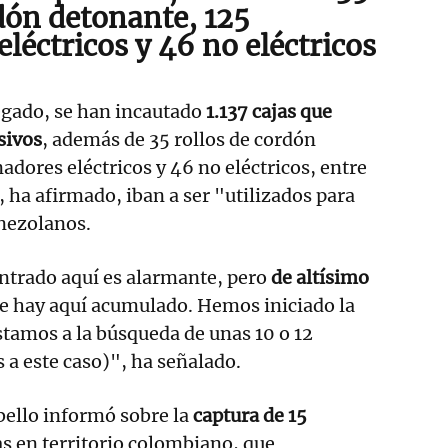
dón detonante, 125
léctricos y 46 no eléctricos
egado, se han incautado
1.137 cajas que
sivos
, además de 35 rollos de cordón
adores eléctricos y 46 no eléctricos, entre
, ha afirmado, iban a ser "utilizados para
enezolanos.
trado aquí es alarmante, pero
de altísimo
e hay aquí acumulado. Hemos iniciado la
Estamos a la búsqueda de unas 10 o 12
 a este caso)", ha señalado.
bello informó sobre la
captura de 15
las en territorio colombiano, que