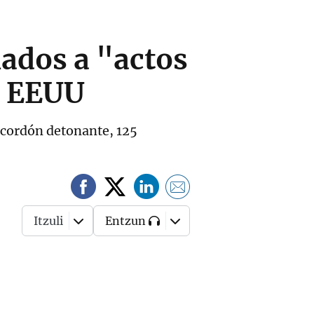
nados a "actos
a EEUU
e cordón detonante, 125
Itzuli
Entzun