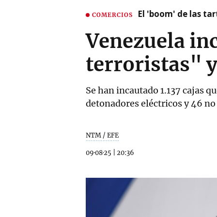
El 'boom' de las t
COMERCIOS
Venezuela inc
terroristas" 
Se han incautado 1.137 cajas q
detonadores eléctricos y 46 no 
NTM / EFE
09·08·25
|
20:36