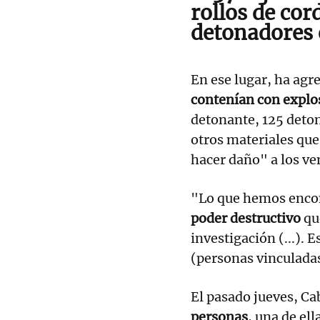
rollos de cor
detonadores e
En ese lugar, ha agr
contenían con explo
detonante, 125 deton
otros materiales que
hacer daño" a los v
"Lo que hemos encon
poder destructivo
qu
investigación (...). 
(personas vinculadas
El pasado jueves, Ca
personas
, una de el