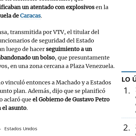
ficaban un atentado con explosivos
en la
uela de
Caracas
.
a, transmitida por VTV, el titular del
funcionarios de seguridad del Estado
an luego de hacer
seguimiento a un
abandonado un bolso
, que presuntamente
vos, en una zona cercana a Plaza Venezuela.
LO 
lo vinculó entonces a Machado y a Estados
1
unto plan. Además, dijo que se planificó
o aclaró que
el Gobierno de Gustavo Petro
n el asunto
.
2
Estados Unidos