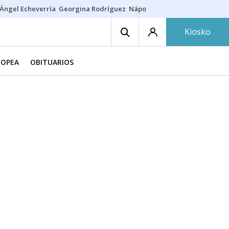
Ángel Echeverría
Georgina Rodríguez
Nápoles - Osasuna
Insultos rac
Kiosko
ROPEA
OBITUARIOS