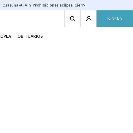
a
Osasuna-Al Ain
Prohibiciones eclipse
Cierre cosmética
Derrama vec
Kiosko
ROPEA
OBITUARIOS