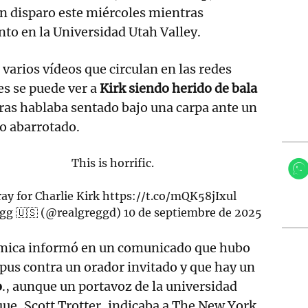
un disparo este miércoles mientras
nto en la Universidad Utah Valley.
varios vídeos que circulan en las redes
es se puede ver a
Kirk siendo herido de bala
as hablaba sentado bajo una carpa ante un
o abarrotado.
This is horrific.
ray for Charlie Kirk
https://t.co/mQK58jIxul
gg 🇺🇸 (@realgreggd)
10 de septiembre de 2025
émica informó en un comunicado que hubo
pus contra un orador invitado y que hay un
o
., aunque un portavoz de la universidad
que, Scott Trotter, indicaba a The New York