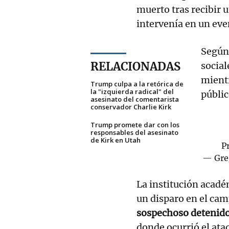
muerto tras recibir 
intervenía en un eve
Según 
RELACIONADAS
social
mientr
Trump culpa a la retórica de
la "izquierda radical" del
públic
asesinato del comentarista
conservador Charlie Kirk
Trump promete dar con los
responsables del asesinato
de Kirk en Utah
P
— Gre
La institución acad
un disparo en el cam
sospechoso detenid
donde ocurrió el ata