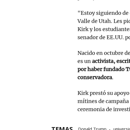
"Estoy siguiendo de 
Valle de Utah. Les p
Kirk y los estudiante
senador de EE.UU. p
Nacido en octubre de 
es un
activista, esc
por haber fundado Tu
conservadora
.
Kirk prestó su apoyo
mítines de campaña d
ceremonia de invest
TEMAS
Donald Trump
univers