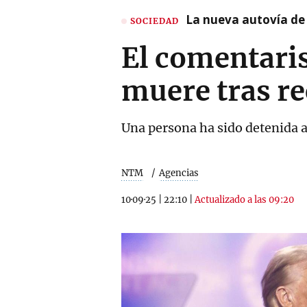
La nueva autovía de
SOCIEDAD
El comentaris
muere tras re
Una persona ha sido detenida au
NTM
Agencias
10·09·25
|
22:10
|
Actualizado a las 09:20