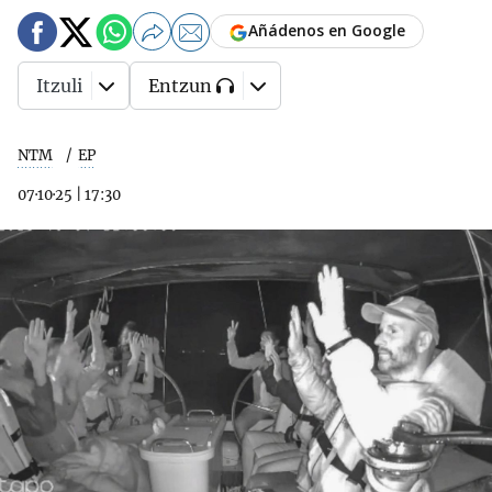
Añádenos en Google
Itzuli
Entzun
NTM
EP
07·10·25
|
17:30