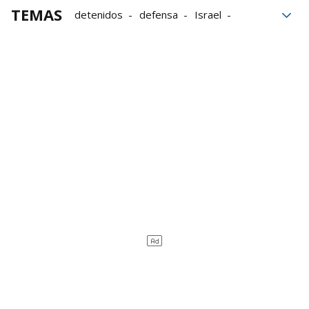
TEMAS
detenidos
defensa
Israel
Custodia
México
Autoridades
Global Sumud Flotilla