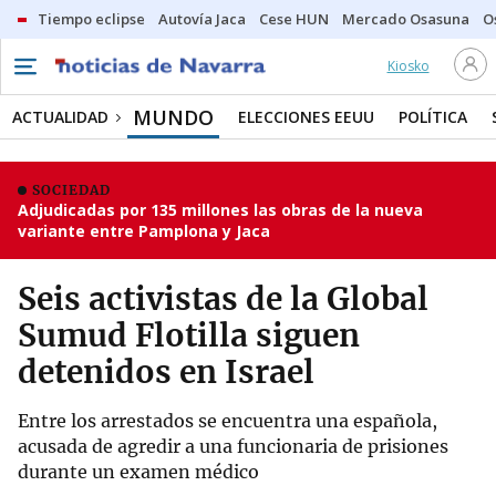
Tiempo eclipse
Autovía Jaca
Cese HUN
Mercado Osasuna
O
Kiosko
MUNDO
ACTUALIDAD
ELECCIONES EEUU
POLÍTICA
SOCIEDAD
Adjudicadas por 135 millones las obras de la nueva
variante entre Pamplona y Jaca
Seis activistas de la Global
Sumud Flotilla siguen
detenidos en Israel
Entre los arrestados se encuentra una española,
acusada de agredir a una funcionaria de prisiones
durante un examen médico