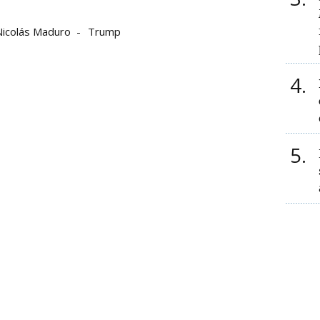
Nicolás Maduro
Trump
4
5