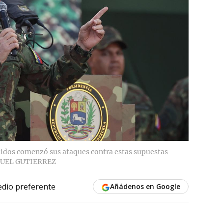
nidos comenzó sus ataques contra estas supuestas
UEL GUTIERREZ
dio preferente
Añádenos en Google