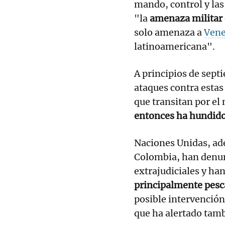
mando, control y las
"la
amenaza militar 
solo amenaza a
Vene
latinoamericana".
A principios de sep
ataques contra estas
que transitan por el 
entonces ha hundido
Naciones Unidas, ad
Colombia, han denun
extrajudiciales y ha
principalmente pesc
posible intervención
que ha alertado tam