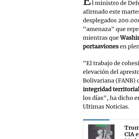
E
l ministro de De
afirmado este martes
desplegados 200.000 
"amenaza" que repr
mientras que
Washin
portaaviones
en plen
"El trabajo de cohes
elevación del aprest
Bolivariana (FANB) 
integridad territoria
los días", ha dicho e
Ultimas Noticias.
Trump
CIA e