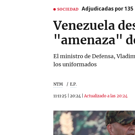
Adjudicadas por 135 
SOCIEDAD
Venezuela des
"amenaza" de
El ministro de Defensa, Vladim
los uniformados
NTM
E.P.
11·11·25
|
20:24
|
Actualizado a las 20:24