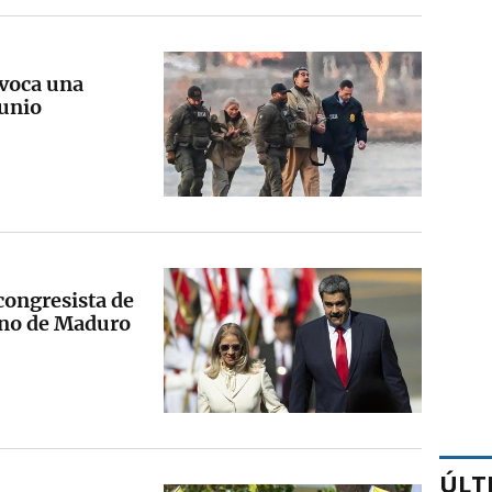
nvoca una
junio
congresista de
rno de Maduro
ÚLT