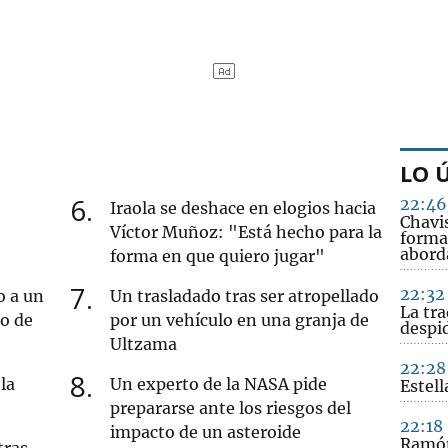
LO 
6
22:46
Iraola se deshace en elogios hacia
Chavi
Víctor Muñoz: "Está hecho para la
forma
abord
forma en que quiero jugar"
7
22:32
o a un
Un trasladado tras ser atropellado
La tra
ro de
por un vehículo en una granja de
despid
Ultzama
22:28
8
la
Un experto de la NASA pide
Estell
prepararse ante los riesgos del
22:18
impacto de un asteroide
Ramón
tras