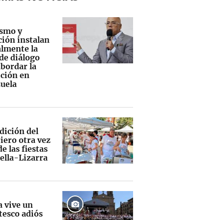
smo y
ción instalan
lmente la
de diálogo
abordar la
ición en
uela
dición del
iero otra vez
e las fiestas
ella-Lizarra
a vive un
tesco adiós