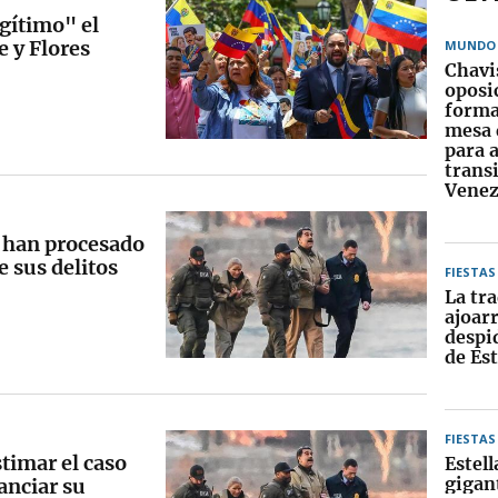
egítimo" el
e y Flores
MUNDO
Chavi
oposi
forma
mesa 
para 
trans
Venez
 han procesado
 sus delitos
FIESTAS
La tra
ajoarr
despid
de Est
FIESTAS
timar el caso
Estell
gigan
nanciar su