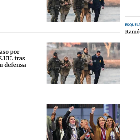
ESQUEL
Ramón
aso por
E.UU. tras
su defensa