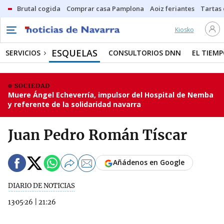
Brutal cogida
Comprar casa Pamplona
Aoiz feriantes
Tartas
Kiosko
ESQUELAS
SERVICIOS
CONSULTORIOS DNN
EL TIEM
SOCIEDAD
Muere Ángel Echeverría, impulsor del Hospital de Nemba
y referente de la solidaridad navarra
Juan Pedro Román Tíscar
Añádenos en Google
DIARIO DE NOTICIAS
13·05·26
|
21:26