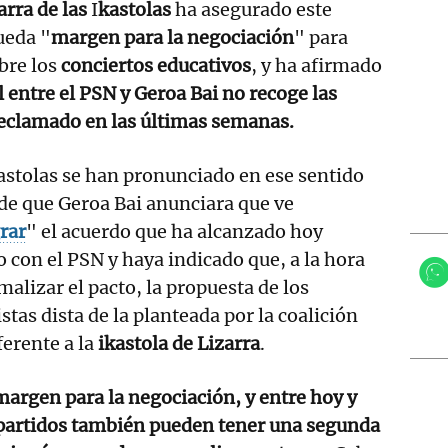
rra de las
I
kastolas
ha asegurado este
ueda "
margen para la negociación
" para
bre los
conciertos educativos
, y ha afirmado
l entre el PSN y Geroa Bai no recoge las
clamado en las últimas semanas.
astolas se han pronunciado en ese sentido
de que Geroa Bai anunciara que ve
rar
" el acuerdo que ha alcanzado hoy
con el PSN y haya indicado que, a la hora
malizar el pacto, la propuesta de los
istas dista de la planteada por la coalición
ferente a la
ikastola de Lizarra
.
argen para la negociación, y entre hoy y
partidos también pueden tener una segunda