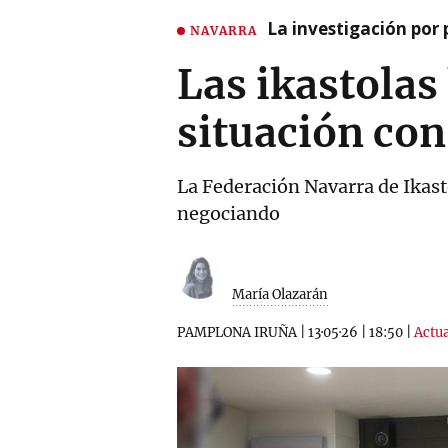
La investigación por 
NAVARRA
Las ikastolas
situación con 
La Federación Navarra de Ikasto
negociando
María Olazarán
PAMPLONA IRUÑA
|
13·05·26
|
18:50
|
Actua