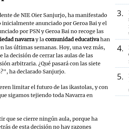
3
idente de NIE Oier Sanjurjo, ha manifestado
o inicialmente anunciado por Geroa Bai y el
nciado por PSN y Geroa Bai no recoge las
iedad navarra
y la
comunidad educativa
han
4
n las últimas semanas. Hoy, una vez más,
la decisión de cerrar las aulas de las
sión arbitraria. ¿Qué pasará con las siete
s?", ha declarado Sanjurjo.
5
en limitar el futuro de las ikastolas, y con
 que sigamos tejiendo toda Navarra en
r que se cierre ningún aula, porque ha
trás de esta decisión no hay razones