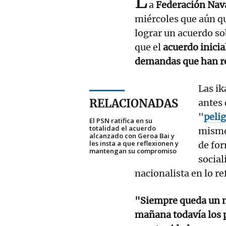
L
a
Federación Nava
miércoles que aún q
lograr un acuerdo so
que el
acuerdo inicia
demandas que han re
Las ik
RELACIONADAS
antes 
"
pelig
El PSN ratifica en su
totalidad el acuerdo
mismo 
alcanzado con Geroa Bai y
les insta a que reflexionen y
de for
mantengan su compromiso
social
nacionalista en lo re
"Siempre queda un m
mañana todavía los 