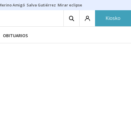
Merino Amigó
Salva Gutiérrez
Mirar eclipse
Iraola-Víctor
Ángel Eche
Kiosko
OBITUARIOS