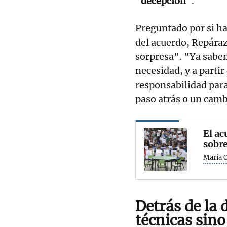
"
decepción
".
Preguntado por si ha
del acuerdo, Repáraz
sorpresa". "Ya saben
necesidad, y a partir 
responsabilidad para
paso atrás o un camb
El ac
sobre
María 
Detrás de la 
técnicas sino