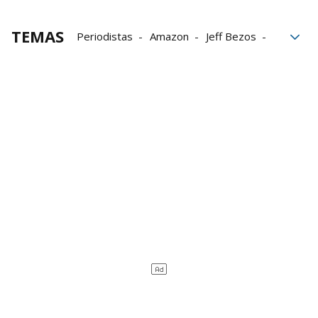
TEMAS
Periodistas
Amazon
Jeff Bezos
Washington
Richard Nixon
Presidencia
Periodismo