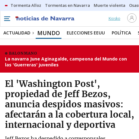
Tormenta Alloz
Tormentas en Navarra
Muerte violenta
Osas
Kiosko
MUNDO
ACTUALIDAD
ELECCIONES EEUU
POLÍTICA
BALONMANO
La navarra June Aginagalde, campeona del Mundo con
las 'Guerreras' juveniles
El 'Washington Post',
propiedad de Jeff Bezos,
anuncia despidos masivos:
afectarán a la cobertura local,
internacional y deportiva
Jeff Bezos ha despedido a corresponsales,