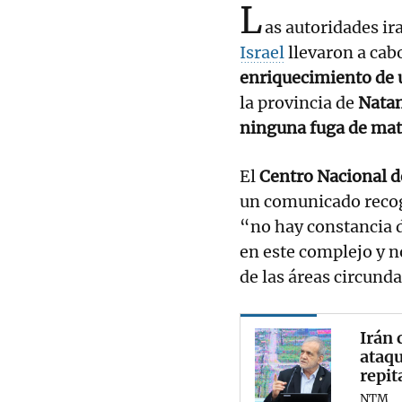
L
as autoridades i
Israel
llevaron a cab
enriquecimiento de
la provincia de
Nata
ninguna fuga de mate
El
Centro Nacional d
un comunicado recog
“no hay constancia d
en este complejo y n
de las áreas circund
Irán 
ataqu
repit
NTM