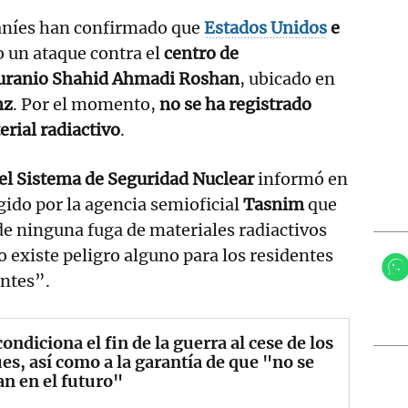
raníes han confirmado que
Estados Unidos
e
o un ataque contra el
centro de
 uranio Shahid Ahmadi Roshan
, ubicado en
nz
. Por el momento,
no se ha registrado
rial radiactivo
.
el Sistema de Seguridad Nuclear
informó en
ido por la agencia semioficial
Tasnim
que
e ninguna fuga de materiales radiactivos
o existe peligro alguno para los residentes
antes”.
condiciona el fin de la guerra al cese de los
es, así como a la garantía de que "no se
an en el futuro"