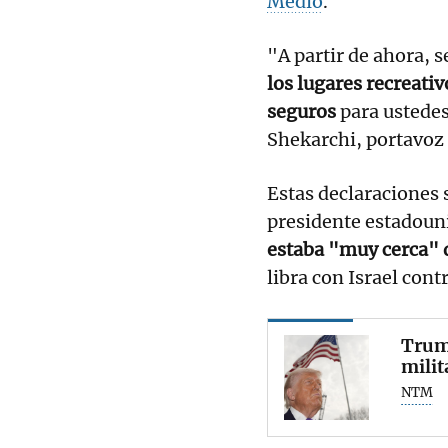
Medio
.
"A partir de ahora, 
los lugares recreati
seguros
para ustedes
Shekarchi, portavoz
Estas declaraciones 
presidente estadoun
estaba "muy cerca" d
libra con Israel cont
Trump
milit
NTM