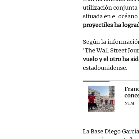
utilización conjunta
situada en el océano
proyectiles ha logra
Según la informació
'The Wall Street Jou
vuelo y el otro ha si
estadounidense.
Franc
conce
NTM
La Base Diego Garcí