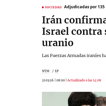
Adjudicadas por 135 
SOCIEDAD
Irán confirma
Israel contra
uranio
Las Fuerzas Armadas iraníes h
NTM
EP
21·03·26
|
08:00
|
Actualizado a las 14:08