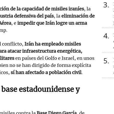
3
ión de la capacidad de misiles iraníes
, la
ustria defensiva del país
, la
eliminación de
Aérea
, e
impedir que Irán logre un arma
ump.
4
l conflicto,
Irán ha empleado misiles
ara atacar infraestructura energética,
litares
en países del Golfo e Israel, en unos
5
ien no se han dirigido de forma explícita
icos,
sí han afectado a población civil
.
 base estadounidense y
misiles contra la
Base Diego García
, de