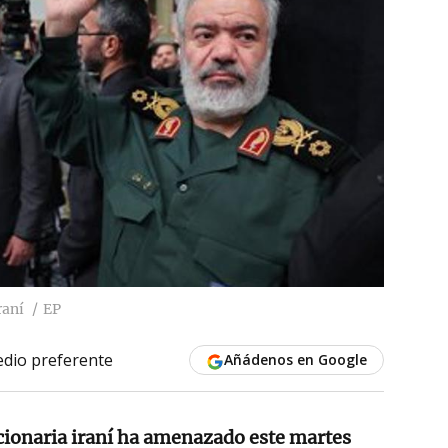
raní
EP
dio preferente
Añádenos en Google
ionaria iraní ha amenazado este martes