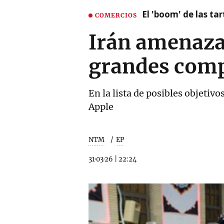
El 'boom' de las t
COMERCIOS
Irán amenaza 
grandes com
En la lista de posibles objeti
Apple
NTM
EP
31·03·26
|
22:24