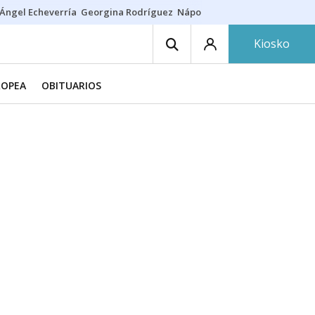
Ángel Echeverría
Georgina Rodríguez
Nápoles - Osasuna
Insultos rac
Kiosko
ROPEA
OBITUARIOS