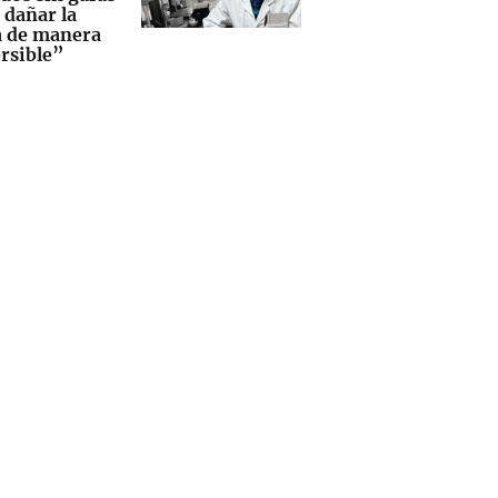
 dañar la
a de manera
ersible”