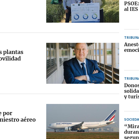
PSOE:
al IES
TRIBUN
Anest
emoci
s plantas
ovilidad
TRIBUN
Donos
solida
y turi
e por
iniestro aéreo
SOCIED
“Mirar
duran
segun