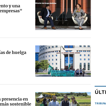
ento y una
 empresas"
días de huelga
ÚLT
 presencia en
 más sostenible
TRIBUN