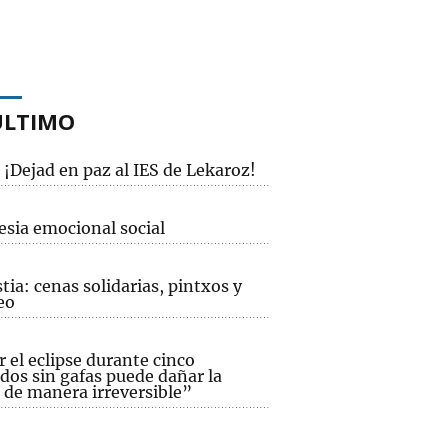
ÚLTIMO
¡Dejad en paz al IES de Lekaroz!
esia emocional social
ia: cenas solidarias, pintxos y
eo
 el eclipse durante cinco
dos sin gafas puede dañar la
 de manera irreversible”