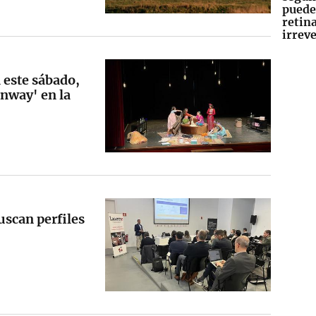
puede
retin
irrev
 este sábado,
onway' en la
uscan perfiles