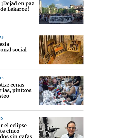
 ¡Dejad en paz
 de Lekaroz!
AS
esia
onal social
AS
tia: cenas
rias, pintxos
steo
AD
 el eclipse
te cinco
dos sin gafas