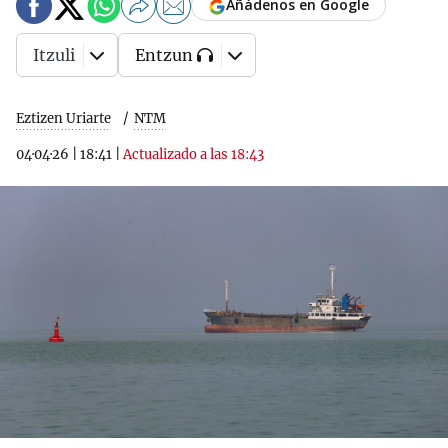
Añádenos en Google
Itzuli
Entzun
Eztizen Uriarte
NTM
04·04·26
|
18:41
|
Actualizado a las 18:43