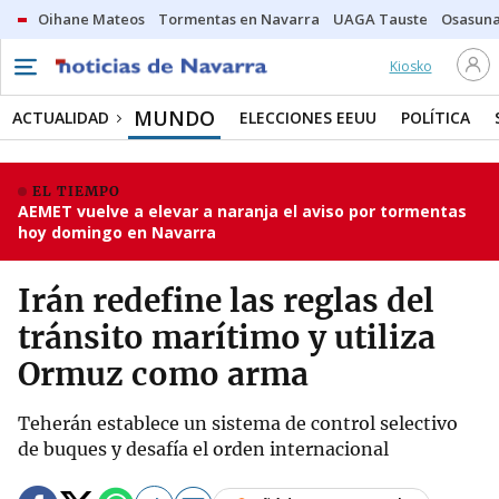
Oihane Mateos
Tormentas en Navarra
UAGA Tauste
Osasuna
Kiosko
MUNDO
ACTUALIDAD
ELECCIONES EEUU
POLÍTICA
EL TIEMPO
AEMET vuelve a elevar a naranja el aviso por tormentas
hoy domingo en Navarra
Irán redefine las reglas del
tránsito marítimo y utiliza
Ormuz como arma
Teherán establece un sistema de control selectivo
de buques y desafía el orden internacional