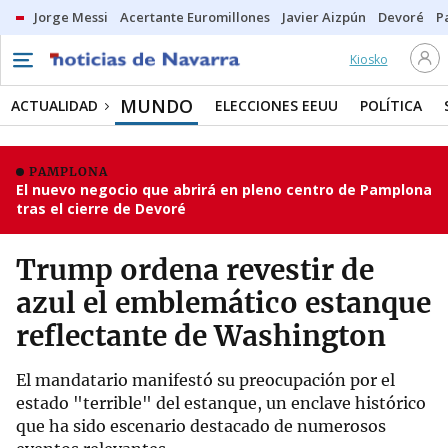
Jorge Messi
Acertante Euromillones
Javier Aizpún
Devoré
P
Kiosko
MUNDO
ACTUALIDAD
ELECCIONES EEUU
POLÍTICA
PAMPLONA
El nuevo negocio que abrirá en pleno centro de Pamplona
tras el cierre de Devoré
Trump ordena revestir de
azul el emblemático estanque
reflectante de Washington
El mandatario manifestó su preocupación por el
estado "terrible" del estanque, un enclave histórico
que ha sido escenario destacado de numerosos