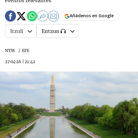
eventos relevantes
Añádenos en Google
Itzuli
Entzun
NTM
EFE
27·04·26
|
21:42