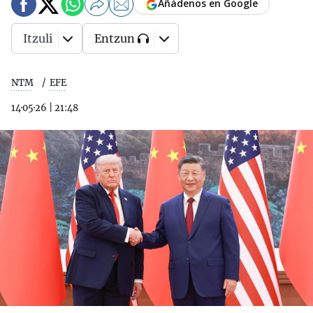
Añádenos en Google
Itzuli
Entzun
NTM
EFE
14·05·26
|
21:48