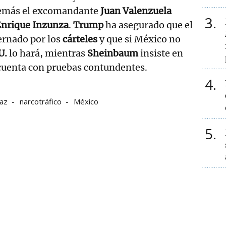
demás el excomandante
Juan Valenzuela
3
nrique Inzunza
.
Trump
ha asegurado que el
ernado por los
cárteles
y que si México no
U.
lo hará, mientras
Sheinbaum
insiste en
 cuenta con pruebas contundentes.
4
az
narcotráfico
México
5