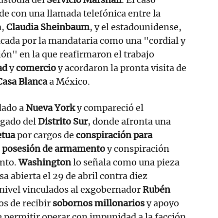
de con una llamada telefónica entre la
a,
Claudia Sheinbaum
, y el estadounidense,
ficada por la mandataria como una "cordial y
ón" en la que reafirmaron el trabajo
ad
y
comercio
y acordaron la pronta visita de
Casa Blanca
a México.
dado a
Nueva York
y compareció el
zgado del
Distrito Sur
, donde afronta una
etua
por cargos de
conspiración para
,
posesión de armamento
y conspiración
nto.
Washington
lo señala como una pieza
a abierta el 29 de abril contra diez
 nivel vinculados al exgobernador
Rubén
os de recibir
sobornos millonarios
y apoyo
e permitir operar con impunidad a la facción