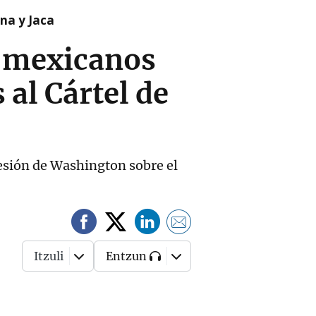
na y Jaca
s mexicanos
al Cártel de
esión de Washington sobre el
Itzuli
Entzun