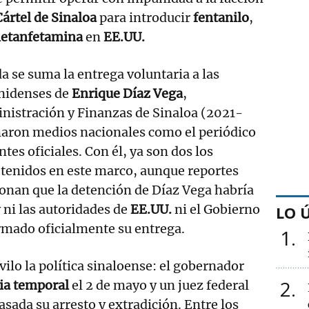
Cártel de Sinaloa
para introducir
fentanilo
,
etanfetamina
en
EE.UU.
a se suma la entrega voluntaria a las
nidenses de
Enrique Díaz Vega
,
nistración y Finanzas de Sinaloa (2021-
aron medios nacionales como el periódico
tes oficiales. Con él, ya son dos los
etenidos en este marco, aunque reportes
onan que la detención de Díaz Vega habría
 ni las autoridades de
EE.UU.
ni el Gobierno
LO 
mado oficialmente su entrega.
1
vilo la política sinaloense: el gobernador
2
cia temporal
el 2 de mayo y un juez federal
sada su arresto y extradición. Entre los