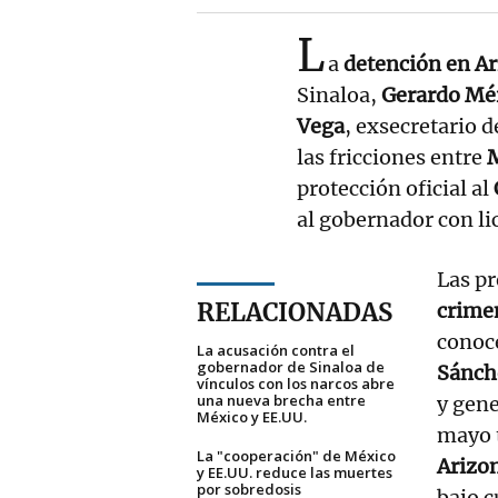
L
a
detención en A
Sinaloa,
Gerardo Mé
Vega
, exsecretario 
las fricciones entre
protección oficial al
al gobernador con li
Las p
RELACIONADAS
crime
conoc
La acusación contra el
gobernador de Sinaloa de
Sánch
vínculos con los narcos abre
una nueva brecha entre
y gene
México y EE.UU.
mayo t
La "cooperación" de México
Arizo
y EE.UU. reduce las muertes
por sobredosis
bajo c