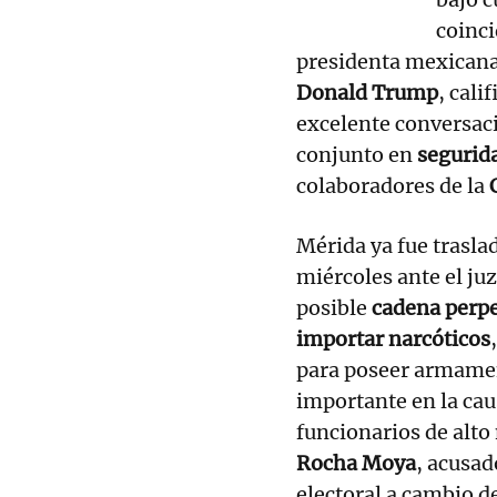
coinci
presidenta mexican
Donald Trump
, cali
excelente conversaci
conjunto en
segurid
colaboradores de la
Mérida ya fue trasla
miércoles ante el ju
posible
cadena perp
importar narcóticos
para poseer armame
importante en la caus
funcionarios de alto
Rocha Moya
, acusad
electoral a cambio d