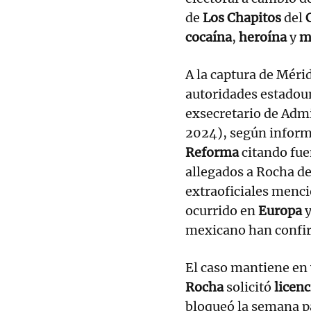
de
Los Chapitos
del
cocaína
,
heroína
y
m
A la captura de Mérid
autoridades estadou
exsecretario de Admi
2024), según inform
Reforma
citando fuen
allegados a Rocha d
extraoficiales menci
ocurrido en
Europa
y
mexicano han confir
El caso mantiene en 
Rocha
solicitó
licen
bloqueó la semana pa