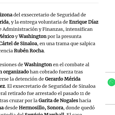
rizona
del exsecretario de Seguridad de
rida
, y la entrega voluntaria de
Enrique Díaz
de Administración y Finanzas, intensifican
México
y
Washington
por la presunta
Cártel de Sinaloa
, en una trama que salpica
cencia
Rubén Rocha
.
resiones de
Washington
en el combate al
n organizado
han cobrado fuerza tras
erse la detención de
Gerardo Mérida
ez
. El exsecretario de Seguridad de Sinaloa
ral retirado fue arrestado el pasado 11 de
ras cruzar por la
Garita de Nogales
hacia
na
desde
Hermosillo, Sonora
, donde quedó
ustodia del
Servicio Marshall
. El caso