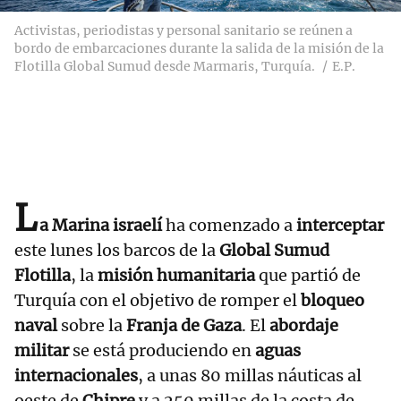
Activistas, periodistas y personal sanitario se reúnen a
bordo de embarcaciones durante la salida de la misión de la
Flotilla Global Sumud desde Marmaris, Turquía.
E.P.
L
a Marina israelí
ha comenzado a
interceptar
este lunes los barcos de la
Global Sumud
Flotilla
, la
misión humanitaria
que partió de
Turquía con el objetivo de romper el
bloqueo
naval
sobre la
Franja de Gaza
. El
abordaje
militar
se está produciendo en
aguas
internacionales
, a unas 80 millas náuticas al
oeste de
Chipre
y a 250 millas de la costa de