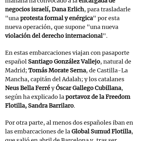
mañana ha convocado a la
encargada de
negocios israelí, Dana Erlich
, para trasladarle
"una
protesta formal y enérgica
" por esta
nueva operación, que supone "una nueva
violación del derecho internacional
".
En estas embarcaciones viajan con pasaporte
español
Santiago González Vallejo
, natural de
Madrid;
Tomás Morate Serna
, de Castilla-La
Mancha, capitán del Adalah; y los catalanes
Neus Bella Ferré
y
Óscar Gallego Cubillana
,
según ha explicado la
portavoz de la Freedom
Flotilla, Sandra Barrilaro
.
Por otra parte, al menos dos españoles iban en
las embarcaciones de la
Global Sumud Flotilla
,
que salió en abril de Barcelona y, tras ser