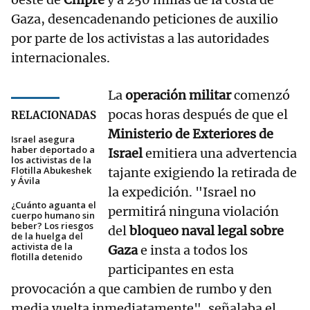
Gaza, desencadenando peticiones de auxilio
por parte de los activistas a las autoridades
internacionales.
La
operación militar
comenzó
pocas horas después de que el
RELACIONADAS
Ministerio de Exteriores de
Israel asegura
haber deportado a
Israel
emitiera una advertencia
los activistas de la
Flotilla Abukeshek
tajante exigiendo la retirada de
y Ávila
la expedición. "Israel no
¿Cuánto aguanta el
permitirá ninguna violación
cuerpo humano sin
beber? Los riesgos
del
bloqueo naval legal sobre
de la huelga del
activista de la
Gaza
e insta a todos los
flotilla detenido
participantes en esta
provocación a que cambien de rumbo y den
media vuelta inmediatamente", señalaba el