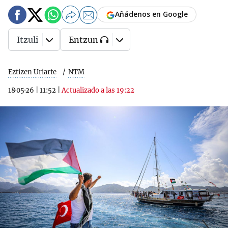
Añádenos en Google
Itzuli
Entzun
Eztizen Uriarte
NTM
18·05·26
|
11:52
|
Actualizado a las 19:22