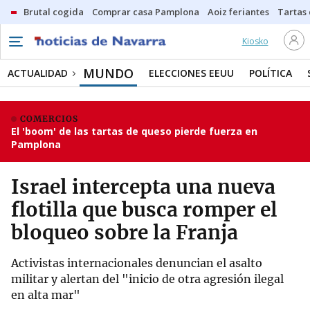
Brutal cogida
Comprar casa Pamplona
Aoiz feriantes
Tartas
Kiosko
MUNDO
ACTUALIDAD
ELECCIONES EEUU
POLÍTICA
COMERCIOS
El 'boom' de las tartas de queso pierde fuerza en
Pamplona
Israel intercepta una nueva
flotilla que busca romper el
bloqueo sobre la Franja
Activistas internacionales denuncian el asalto
militar y alertan del "inicio de otra agresión ilegal
en alta mar"