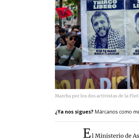
Marcha por los dos activistas de la Floti
¿Ya nos sigues?
Márcanos como me
E
l Ministerio de A