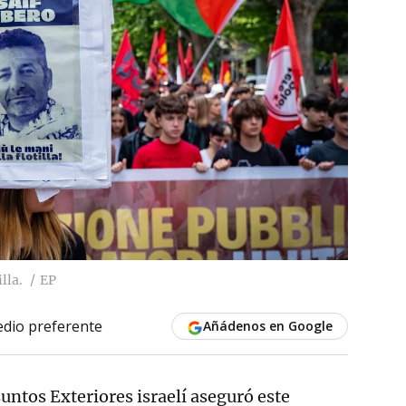
lla.
EP
dio preferente
Añádenos en Google
suntos Exteriores israelí aseguró este