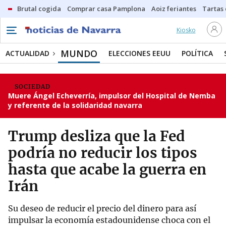
Brutal cogida
Comprar casa Pamplona
Aoiz feriantes
Tartas
Kiosko
MUNDO
ACTUALIDAD
ELECCIONES EEUU
POLÍTICA
SOCIEDAD
Muere Ángel Echeverría, impulsor del Hospital de Nemba
y referente de la solidaridad navarra
Trump desliza que la Fed
podría no reducir los tipos
hasta que acabe la guerra en
Irán
Su deseo de reducir el precio del dinero para así
impulsar la economía estadounidense choca con el