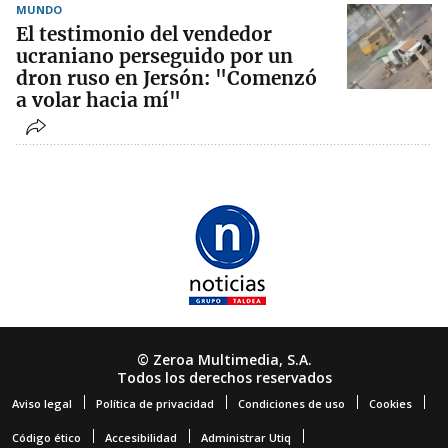
MUNDO
El testimonio del vendedor
ucraniano perseguido por un
dron ruso en Jersón: "Comenzó
a volar hacia mí"
© Zeroa Multimedia, S.A.
Todos los derechos reservados
Aviso legal
Política de privacidad
Condiciones de uso
Cookies
Código ético
Accesibilidad
Administrar Utiq