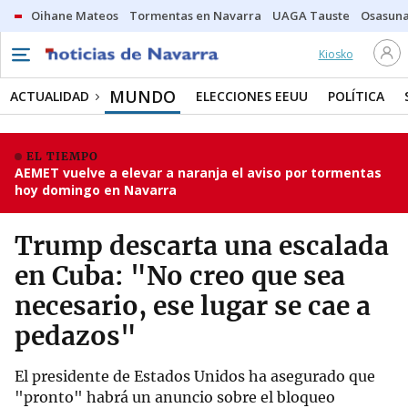
Oihane Mateos
Tormentas en Navarra
UAGA Tauste
Osasuna
Kiosko
MUNDO
ACTUALIDAD
ELECCIONES EEUU
POLÍTICA
EL TIEMPO
AEMET vuelve a elevar a naranja el aviso por tormentas
hoy domingo en Navarra
Trump descarta una escalada
en Cuba: "No creo que sea
necesario, ese lugar se cae a
pedazos"
El presidente de Estados Unidos ha asegurado que
"pronto" habrá un anuncio sobre el bloqueo