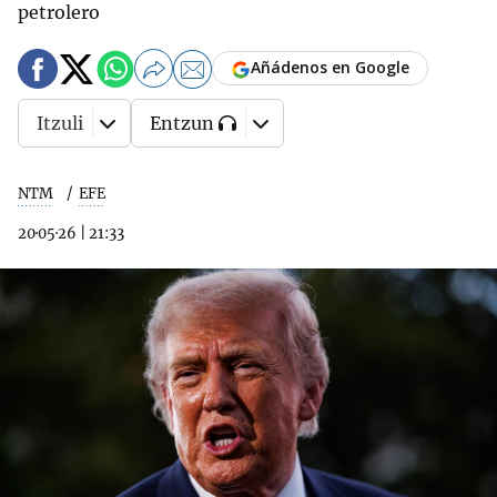
petrolero
Añádenos en Google
Itzuli
Entzun
NTM
EFE
20·05·26
|
21:33