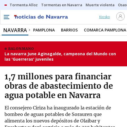
Tormenta Alloz
Tormentas en Navarra
Muerte violenta
Osas
Kiosko
NAVARRA
PAMPLONA
BARRIOS
COMARCA PAMPLONA
BALONMANO
La navarra June Aginagalde, campeona del Mundo con
las 'Guerreras' juveniles
1,7 millones para financiar
obras de abastecimiento de
agua potable en Navarra
El consejero Ciriza ha inaugurado la estación de
bombeo de aguas potables de Sorauren que
alimenta los nuevos depósitos de Olaibar y