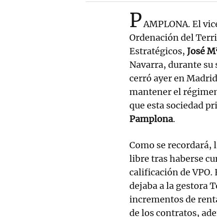
P
AMPLONA. El vice
Ordenación del Terri
Estratégicos,
José M
Navarra, durante su 
cerró ayer en Madri
mantener el régimen 
que esta sociedad pr
Pamplona
.
Como se recordará, l
libre tras haberse cu
calificación de VPO.
dejaba a la gestora 
incrementos de rent
de los contratos, a