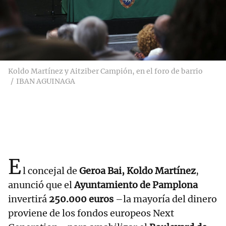
Koldo Martínez y Aitziber Campión, en el foro de barrio
IBAN AGUINAGA
E
l concejal de
Geroa Bai, Koldo Martínez
,
anunció que el
Ayuntamiento de Pamplona
invertirá
250.000 euros
–la mayoría del dinero
proviene de los fondos europeos Next