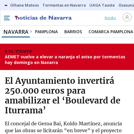
Oihane Mateos
Tormentas en Navarra
UAGA Tauste
Osasuna
Kiosko
NAVARRA
PAMPLONA
BARRIOS
COMARCA PAMPLONA
EL TIEMPO
AEMET vuelve a elevar a naranja el aviso por tormentas
hoy domingo en Navarra
El Ayuntamiento invertirá
250.000 euros para
amabilizar el ‘Boulevard de
Iturrama’
El concejal de Geroa Bai, Koldo Martínez, anuncia
que las obras se licitarán “en breve” y el proyecto