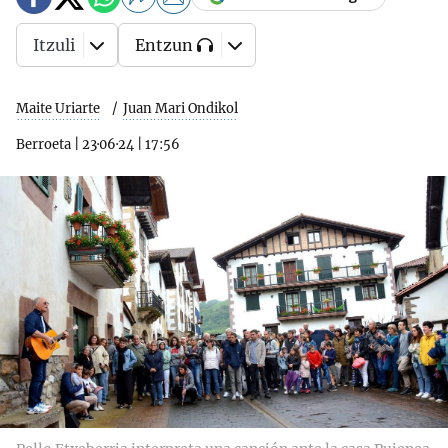
Itzuli
Entzun
Maite Uriarte
Juan Mari Ondikol
Berroeta
|
23·06·24
|
17:56