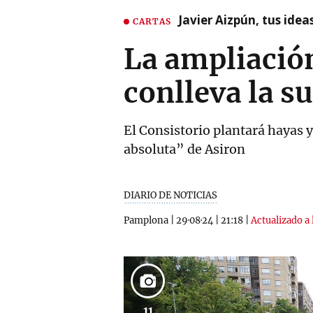
Javier Aizpún, tus ide
CARTAS
La ampliació
conlleva la s
El Consistorio plantará hayas y
absoluta” de Asiron
DIARIO DE NOTICIAS
Pamplona
|
29·08·24
|
21:18
|
Actualizado a 
11