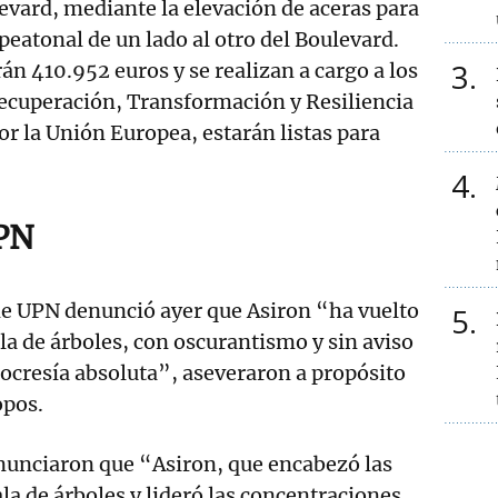
evard, mediante la elevación de aceras para
peatonal de un lado al otro del Boulevard.
3
án 410.952 euros y se realizan a cargo a los
Recuperación, Transformación y Resiliencia
r la Unión Europea, estarán listas para
4
UPN
de UPN denunció ayer que Asiron “ha vuelto
5
ala de árboles, con oscurantismo y sin aviso
pocresía absoluta”, aseveraron a propósito
opos.
enunciaron que “Asiron, que encabezó las
ala de árboles y lideró las concentraciones