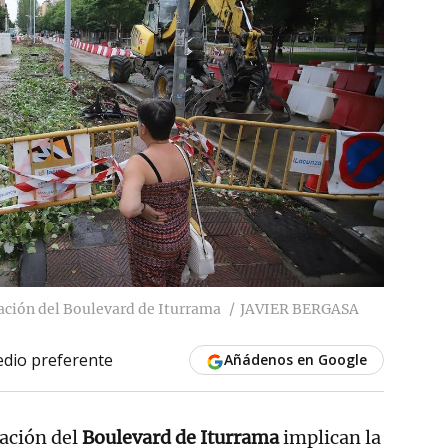
iación del Boulevard de Iturrama
JAVIER BERGASA
dio preferente
Añádenos en Google
iación del
Boulevard de Iturrama
implican la