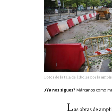
Fotos de la tala de árboles por la ampl
¿Ya nos sigues?
Márcanos como me
L
as obras de ampl