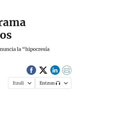
rrama
pos
enuncia la “hipocresía
Itzuli
Entzun