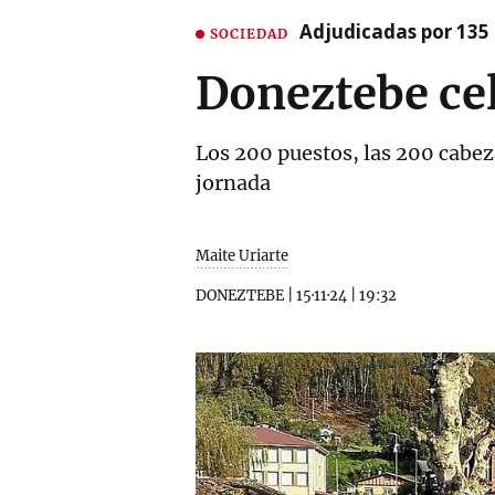
Adjudicadas por 135 
SOCIEDAD
Doneztebe cel
Los 200 puestos, las 200 cabez
jornada
Maite Uriarte
DONEZTEBE
|
15·11·24
|
19:32