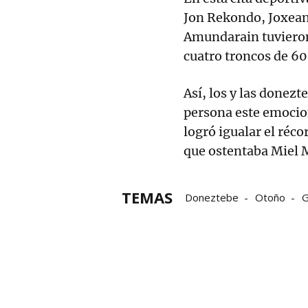
Jon Rekondo, Joxean
Amundarain tuvieron
cuatro troncos de 60
Así, los y las donez
persona este emocion
logró igualar el réc
que ostentaba Miel 
TEMAS
Doneztebe
Otoño
G