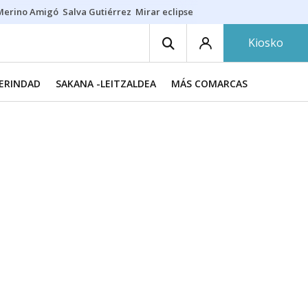
Merino Amigó
Salva Gutiérrez
Mirar eclipse
Iraola-Víctor
Ángel Eche
Kiosko
MERINDAD
SAKANA -LEITZALDEA
MÁS COMARCAS