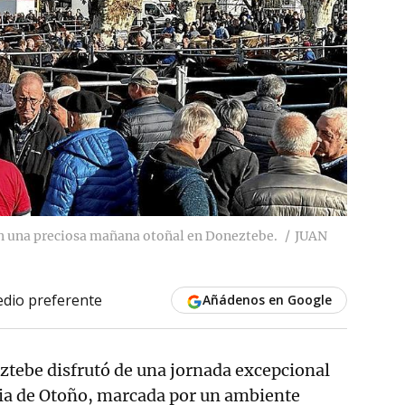
n una preciosa mañana otoñal en Doneztebe.
JUAN
dio preferente
Añádenos en Google
ztebe disfrutó de una jornada excepcional
ria de Otoño, marcada por un ambiente