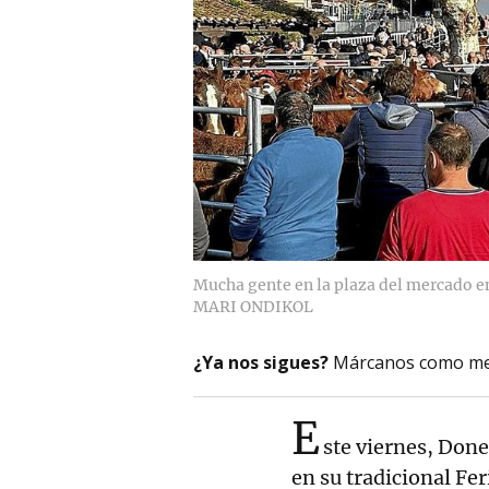
Mucha gente en la plaza del mercado e
MARI ONDIKOL
¿Ya nos sigues?
Márcanos como me
E
ste viernes, Done
en su tradicional Fe