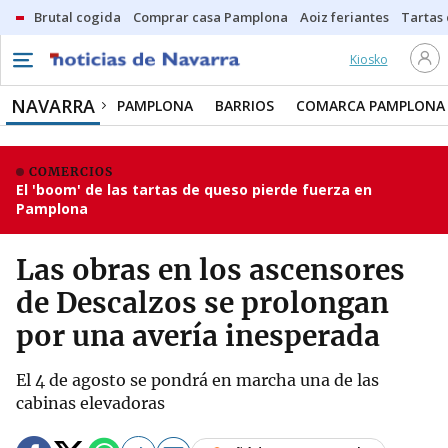
Brutal cogida
Comprar casa Pamplona
Aoiz feriantes
Tartas
Kiosko
NAVARRA
PAMPLONA
BARRIOS
COMARCA PAMPLONA
COMERCIOS
El 'boom' de las tartas de queso pierde fuerza en
Pamplona
Las obras en los ascensores
de Descalzos se prolongan
por una avería inesperada
El 4 de agosto se pondrá en marcha una de las
cabinas elevadoras