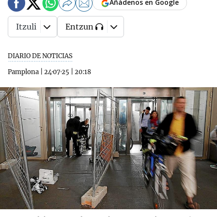
Añádenos en Google
Itzuli
Entzun
DIARIO DE NOTICIAS
Pamplona
|
24·07·25
|
20:18