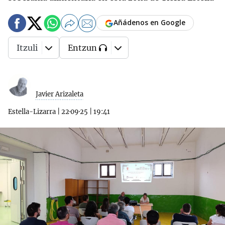
Añádenos en Google
Itzuli
Entzun
Javier Arizaleta
Estella-Lizarra
|
22·09·25
|
19:41