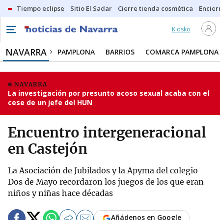
Tiempo eclipse
Sitio El Sadar
Cierre tienda cosmética
Encier
Kiosko
NAVARRA
PAMPLONA
BARRIOS
COMARCA PAMPLONA
NAVARRA
La investigación por presunto acoso sexual acaba con el
cese de un jefe del HUN
Encuentro intergeneracional
en Castejón
La Asociación de Jubilados y la Apyma del colegio
Dos de Mayo recordaron los juegos de los que eran
niños y niñas hace décadas
Añádenos en Google