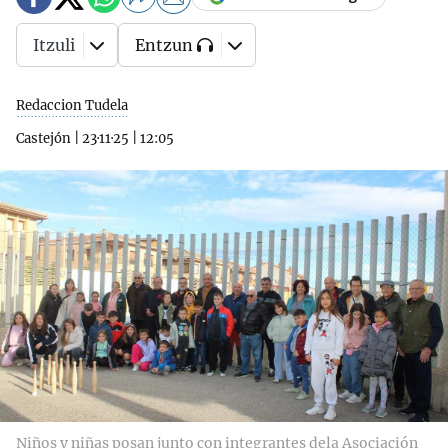
Itzuli
Entzun
Redaccion Tudela
Castejón
|
23·11·25
|
12:05
Niños y niñas posan junto con integrantes dela Asociación