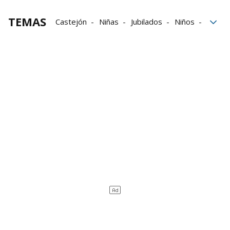
TEMAS
Castejón
Niñas
Jubilados
Niños
Instalaciones deportivas
Público
Móviles