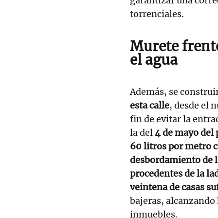
garantizar una corre
torrenciales.
Murete frente
el agua
Además, se construi
esta calle
, desde el 
fin de evitar la ent
la del
4 de mayo del 
60 litros por metro 
desbordamiento de l
procedentes de la la
veintena de casas su
bajeras, alcanzando 
inmuebles.