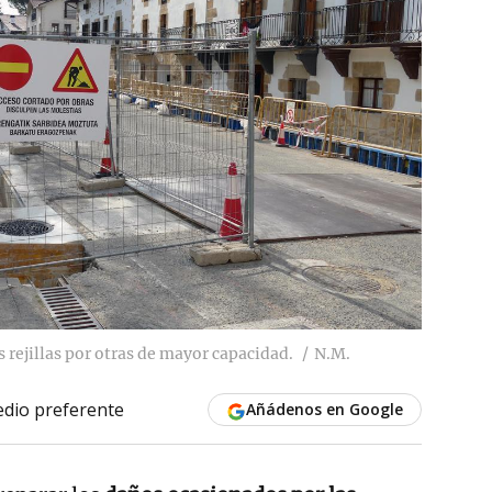
as rejillas por otras de mayor capacidad.
N.M.
dio preferente
Añádenos en Google