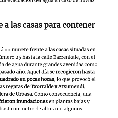
cta evacuación del agua en caso de lluvias
 a las casas para contener
rá un
murete frente a las casas situadas en
número 25 hasta la calle Barrenkale, con el
rada de agua durante grandes avenidas como
pasado año
. Aquel dí
a se recogieron hasta
cuadrado en pocas horas
, lo que provocó el
as regatas de Txorralde y Atxumendi,
dera de Urbasa
. Como consecuencia, una
frieron inundaciones
en plantas bajas y
hasta un metro de altura en algunos