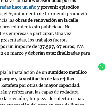
 reparar los
daños ocasionados por las
tradas hace un año
y prevenir episodios
o
, el Ayuntamiento de Iturmendi promovió
ncia las
obras de renovación en la calle
 procedimiento sin publicidad. No
 tres empresas a participar. Una vez
s presentadas, los trabajos fueron
 por un importe de 137.597, 67 euros,
IVA
on en marzo y
deberán estar finalizadas para
la la instalación de un
sumidero metálico
parque y la sustitución de las rejillas
le Estafeta por otras de mayor capacidad
.
rán y reforzaran las capas de rodadura
o la revisión y limpieza de colectores para