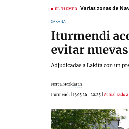
Varias zonas de Nav
EL TIEMPO
SAKANA
Iturmendi aco
evitar nueva
Adjudicadas a Lakita con un pre
Nerea Mazkiaran
Iturmendi
|
13·05·26
|
20:25
|
Actualizado a 