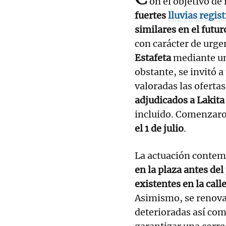
on el objetivo de
fuertes
lluvias regis
similares en el futur
con carácter de urge
Estafeta
mediante un
obstante, se invitó a
valoradas las oferta
adjudicados a Lakita
incluido. Comenzar
el 1 de julio
.
La actuación contemp
en la plaza antes del 
existentes en la cal
Asimismo, se renova
deterioradas así com