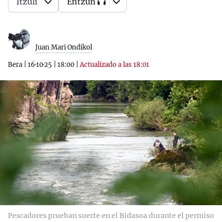
Itzuli
Entzun
Juan Mari Ondikol
Bera
|
16·10·25
|
18:00
|
Actualizado a las 18:01
Pescadores prueban suerte en el Bidasoa durante el permiso