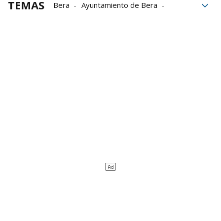
TEMAS
Bera
Ayuntamiento de Bera
Salmones
Salmón
Bortziriak
Baztan-Bidasoa